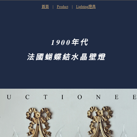
首頁
|
Product
|
Lighting燈具
1900年代
法國蝴蝶結水晶壁燈