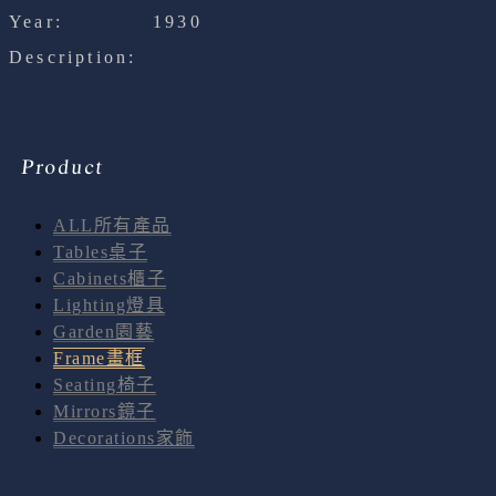
Year:
1930
Description:
Product
ALL所有產品
Tables桌子
Cabinets櫃子
Lighting燈具
Garden園藝
Frame畫框
Seating椅子
Mirrors鏡子
Decorations家飾