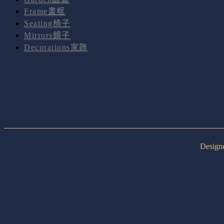
Frame畫框
Seating椅子
Mirrors鏡子
Decorations家飾
Desig