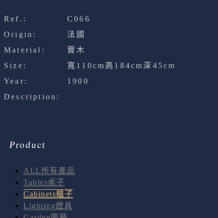
Ref.:
C066
Origin:
法國
Material:
實木
Size:
寬110cm高184cm深45cm
Year:
1900
Description:
Product
ALL所有產品
Tables桌子
Cabinets櫃子
Lighting燈具
Garden園藝