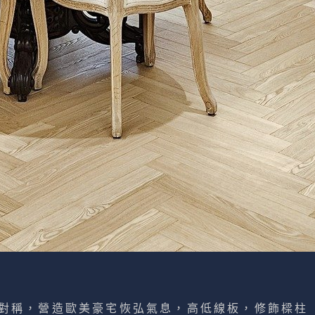
對稱，營造歐美豪宅恢弘氣息，高低線板，修飾樑柱