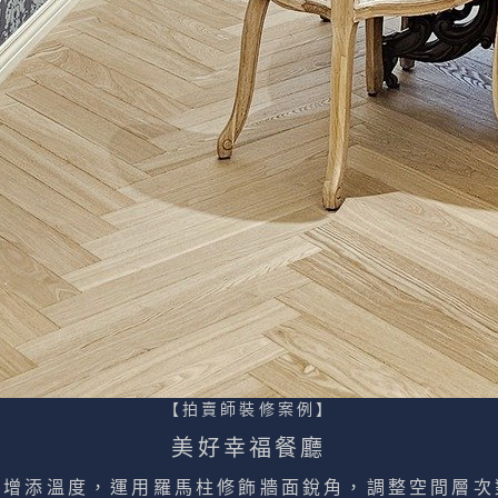
【拍賣師裝修案例
】
美好幸福餐廳
也增添溫度，運用羅馬柱修飾牆面銳角，調整空間層次