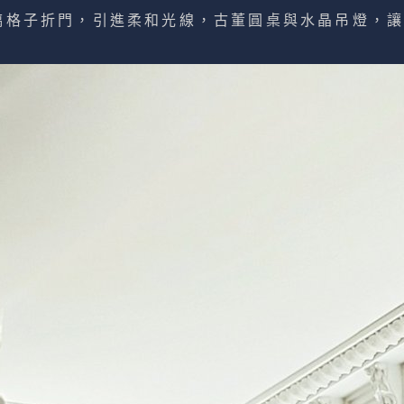
璃格子折門，引進柔和光線，古董圓桌與水晶吊燈，讓