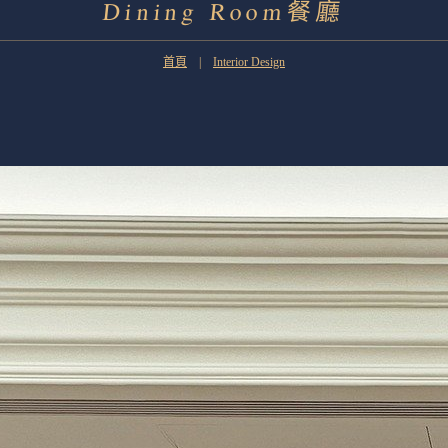
Dining Room餐廳
首頁
|
Interior Design